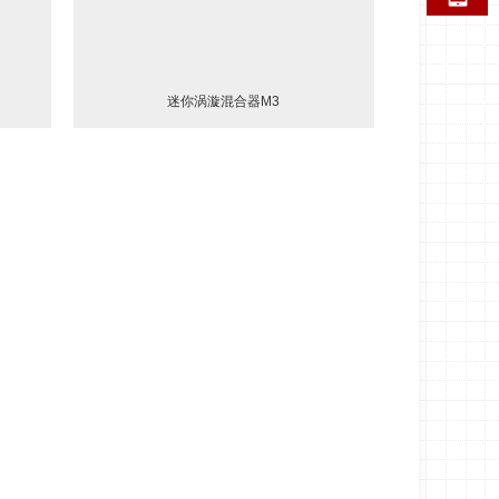
迷你涡漩混合器M3