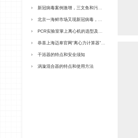
新冠病毒案例激增，三文鱼和污水竟成为新型感染源?
北京一海鲜市场又现新冠病毒，核酸检测离心机助病毒检测一臂之力!
PCR实验室掌上离心机的选型及操作
恭喜上海迈皋官网“离心力计算器”上线
干浴器的特点和安全须知
涡漩混合器的特点和使用方法