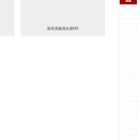
迷你涡漩混合器M3