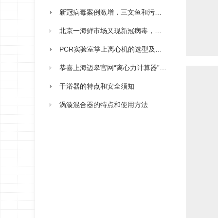
新冠病毒案例激增，三文鱼和污水竟成为新型感染源?
北京一海鲜市场又现新冠病毒，核酸检测离心机助病毒检测一臂之力!
PCR实验室掌上离心机的选型及操作
恭喜上海迈皋官网“离心力计算器”上线
干浴器的特点和安全须知
涡漩混合器的特点和使用方法