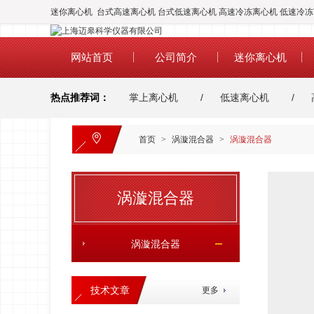
迷你离心机 台式高速离心机 台式低速离心机 高速冷冻离心机 低速冷
网站首页
公司简介
迷你离心机
热点推荐词：
掌上离心机
低速离心机
恒温金属浴
台式低速冷冻离心机
台式
首页
>
涡漩混合器
>
涡漩混合器
迷你离心机
涡漩混合器
涡漩混合器
技术文章
更多